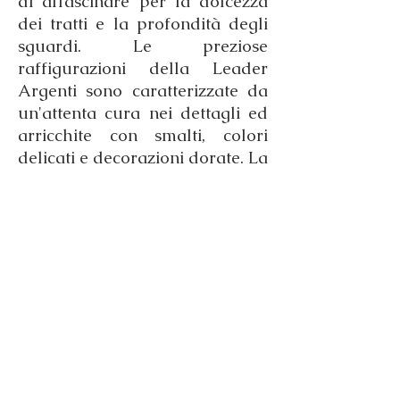
di affascinare per la dolcezza
dei tratti e la profondità degli
sguardi. Le preziose
raffigurazioni della Leader
Argenti sono caratterizzate da
un'attenta cura nei dettagli ed
arricchite con smalti, colori
delicati e decorazioni dorate. La
collezione classica di preziose
immagini sacre in argento
925‰