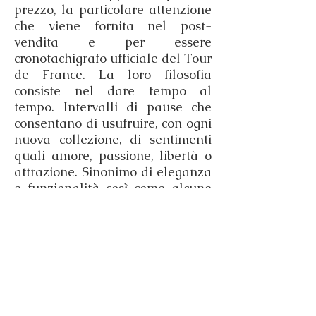
prezzo, la particolare attenzione
che viene fornita nel post-
vendita e per essere
cronotachigrafo ufficiale del Tour
de France. La loro filosofia
consiste nel dare tempo al
tempo. Intervalli di pause che
consentano di usufruire, con ogni
nuova collezione, di sentimenti
quali amore, passione, libertà o
attrazione. Sinonimo di eleganza
e funzionalità così come alcune
collezioni dal carattere sportivo.
Ragione e passione, testa e
cuore.
Questione di stile.