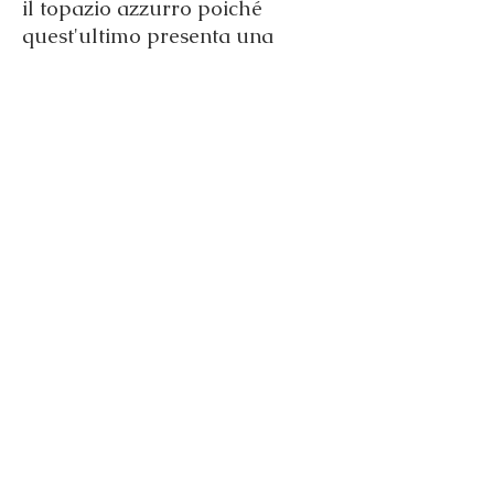
il topazio azzurro poiché
quest'ultimo presenta una
colorazione azzurra molto
simile all'acquamarina ma
d'intensità maggiore.