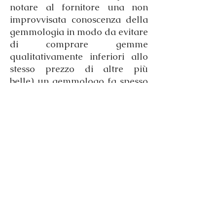
notare al fornitore una non
improvvisata conoscenza della
gemmologia in modo da evitare
di comprare gemme
qualitativamente inferiori allo
stesso prezzo di altre più
belle) un gemmologo fa spesso
utilizzo della massa corretta,
ovvero di una serie di calcoli
matematici che si viene a
verificare qualora il diamante
presenti dei difetti riguardanti
le proporzioni di taglio, la
simmetria o la politura. Al
momento dell'acquisto della
gemma presso un fornitore si
terrà conto di queste
penalizzazioni della gemma e